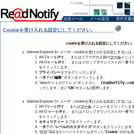
追跡メール
メール送信
添付文書
Cookieを受け入れる設定にしてください。
cookieを受け入れる設定にしてください
Internet Explorer 6+ ユーザ：cookieを受け入れる設定にするには..
Alt-Tキーを押す、 またはブラウザの上部の
ツール
メニュ
Alt-Oキーを押す、 またはドロップダウンリストの一番下の
をクリックします。
プライバシー
タブをクリックします。
一番下の"
編集
" ボタンをクリックします。
readnotify.co
”Webサイトのアドレス”ボックスに
ックします。次に"
OK
"ボタンを2度押します。
Internet Explorer 5+ ユーザ；cookieを受け入れる設定にするには..
Alt-Tキーを押す、 または
ツール
メニューをクリックしま
Alt-O キーを押す、 またはドロップダウンリストの一番下の
をクリックします。
セキュリティー
タブをクリックします。
一番下の "
レベルのカスタマイズ
"ボタンをクリックします
”設定”項目を1ページスクロールダウンし"
Cookie
" の行を