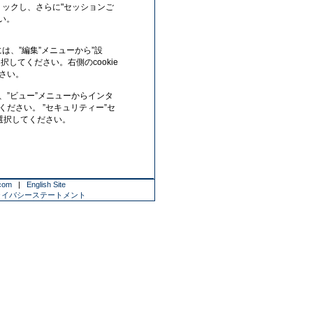
クリックし、さらに"セッションご
さい。
にするには、”編集”メニューから”設
択してください。右側のcookie
ださい。
するには、”ビュー”メニューからインタ
ださい。 ”セキュリティー”セ
を選択してください。
.com
|
English Site
ライバシーステートメント