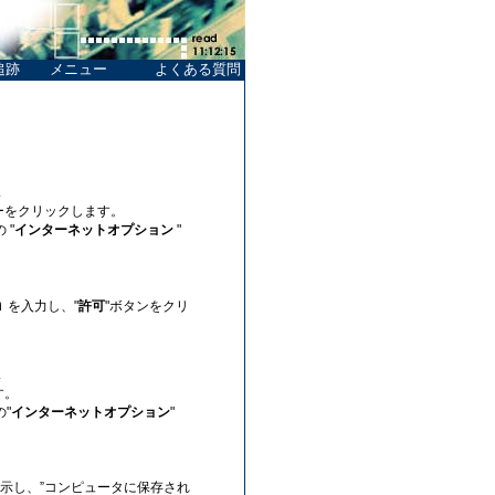
追跡
メニュー
よくある質問
。
.
ーをクリックします。
 "
インターネットオプション
"
m
を入力し、"
許可
"ボタンをクリ
.
す。
"
インターネットオプション
"
。
表示し、”コンピュータに保存され