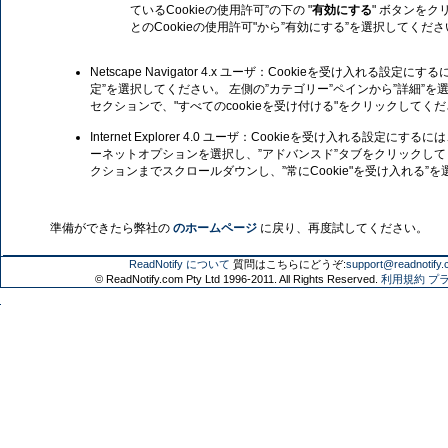
ているCookieの使用許可”の下の "
有効にする
" ボタンを
とのCookieの使用許可"から”有効にする”を選択してくだ
Netscape Navigator 4.x ユーザ：Cookieを受け入れる設定
定”を選択してください。 左側の”カテゴリー”ペインから”詳細”を選
セクションで、"すべてのcookieを受け付ける"をクリックしてく
Internet Explorer 4.0 ユーザ：Cookieを受け入れる設定に
ーネットオプションを選択し、”アドバンスド”タブをクリックしてく
クションまでスクロールダウンし、”常にCookie"を受け入れる”
準備ができたら弊社の
のホームページ
に戻り、再度試してください。
ReadNotify について
質問はこちらにどうぞ:
support@readnotify
© ReadNotify.com Pty Ltd 1996-2011. All Rights Reserved.
利用規約
プ