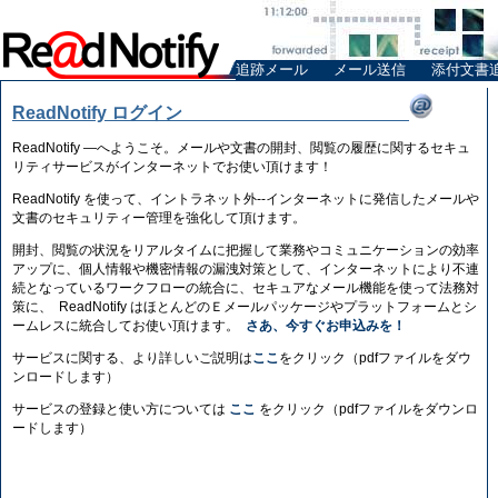
追跡メール
メール送信
添付文書
ReadNotify ログイン
ReadNotify —へようこそ。メールや文書の開封、閲覧の履歴に関するセキュ
リティサービスがインターネットでお使い頂けます！
ReadNotify を使って、イントラネット外--インターネットに発信したメールや
文書のセキュリティー管理を強化して頂けます。
開封、閲覧の状況をリアルタイムに把握して業務やコミュニケーションの効率
アップに、個人情報や機密情報の漏洩対策として、インターネットにより不連
続となっているワークフローの統合に、セキュアなメール機能を使って法務対
策に、 ReadNotify はほとんどのＥメールパッケージやプラットフォームとシ
ームレスに統合してお使い頂けます。
さあ、今すぐお申込みを！
サービスに関する、より詳しいご説明は
ここ
をクリック（pdfファイルをダウ
ンロードします）
サービスの登録と使い方については
ここ
をクリック（pdfファイルをダウンロ
ードします）